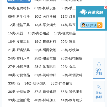
06类-金属材料
07类-机械设备
08类-手工器械
09类-科学仪器
10类-医疗器械
11类-灯具空调
12类-运输工具
13类-军火烟火
14类-珠宝钟表
15类-乐器
16类-办公用品
17类-橡胶制品
18类-皮革工具
19类-建筑材料
20类-家具
21类-厨房洁具
22类-绳网袋篷
23类-纱线丝
24类-布料床单
25类-服装鞋帽
26类-纽扣拉链
27类-地毯席垫
28类-体育玩具
29类-食品
QQ
客服
30类-方便食品
31类-饲料种籽
32类-啤酒饮料
33类-酒
34类-烟草烟具
35类-广告销售
36类-金融物管
37类-建筑修理
38类-通讯服务
微信
客服
39类-运输贮藏
40类-材料加工
41类-教育娱乐