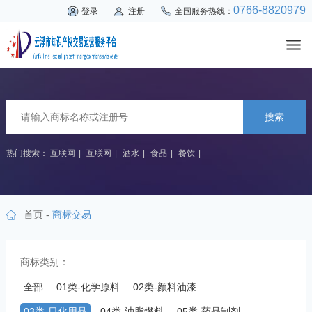
0766-8820979
登录
注册
全国服务热线：
搜索
热门搜索：
互联网
|
互联网
|
酒水
|
食品
|
餐饮
|
首页
-
商标交易
商标类别：
全部
01类-化学原料
02类-颜料油漆
03类-日化用品
04类-油脂燃料
05类-药品制剂