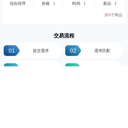
综合排序
价格
时间
新品
共
0
个商品
交易流程
01
02
提交需求
需求匹配
03
04
签署协议
平台操作
05
06
支付尾款
完成交易
科粤知识产权
地址：广州市越秀区先烈中路100号大院23-1栋616房