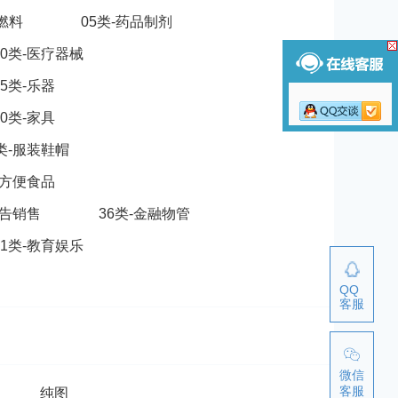
脂燃料
05类-药品制剂
10类-医疗器械
15类-乐器
20类-家具
5类-服装鞋帽
-方便食品
广告销售
36类-金融物管
41类-教育娱乐
QQ
客服
微信
客服
纯图