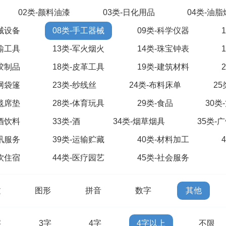
02类-颜料油漆
03类-日化用品
04类-油
机械设备
08类-手工器械
09类-科学仪器
运输工具
13类-军火烟火
14类-珠宝钟表
橡胶制品
18类-皮革工具
19类-建筑材料
绳网袋篷
23类-纱线丝
24类-布料床单
2
地毯席垫
28类-体育玩具
29类-食品
30类
啤酒饮料
33类-酒
34类-烟草烟具
35类-
通讯服务
39类-运输贮藏
40类-材料加工
餐饮住宿
44类-医疗园艺
45类-社会服务
文
图形
拼音
数字
其他
字
3字
4字
4字以上
不限