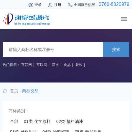
0766-8820979
登录
注册
全国服务热线：
搜索
热门搜索：
互联网
|
互联网
|
酒水
|
食品
|
餐饮
|
首页
-
商标交易
商标类别：
全部
01类-化学原料
02类-颜料油漆
03类-日化用品
04类-油脂燃料
05类-药品制剂