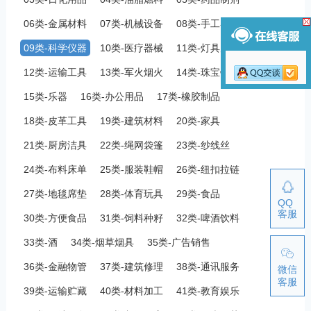
06类-金属材料
07类-机械设备
08类-手工器械
09类-科学仪器
10类-医疗器械
11类-灯具空调
12类-运输工具
13类-军火烟火
14类-珠宝钟表
15类-乐器
16类-办公用品
17类-橡胶制品
18类-皮革工具
19类-建筑材料
20类-家具
21类-厨房洁具
22类-绳网袋篷
23类-纱线丝
24类-布料床单
25类-服装鞋帽
26类-纽扣拉链
27类-地毯席垫
28类-体育玩具
29类-食品
QQ
客服
30类-方便食品
31类-饲料种籽
32类-啤酒饮料
33类-酒
34类-烟草烟具
35类-广告销售
36类-金融物管
37类-建筑修理
38类-通讯服务
微信
客服
39类-运输贮藏
40类-材料加工
41类-教育娱乐