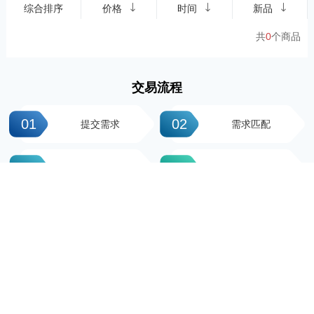
综合排序
价格
时间
新品
共
0
个商品
交易流程
01
02
提交需求
需求匹配
03
04
签署协议
平台操作
05
06
支付尾款
完成交易
科粤知识产权
地址：广州市越秀区先烈中路100号大院23-1栋616房