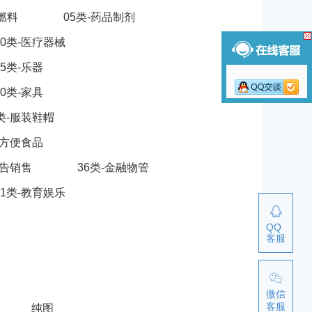
脂燃料
05类-药品制剂
10类-医疗器械
15类-乐器
20类-家具
5类-服装鞋帽
-方便食品
广告销售
36类-金融物管
41类-教育娱乐
QQ
客服
微信
客服
纯图