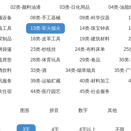
02类-颜料油漆
03类-日化用品
04类-油
机械设备
08类-手工器械
09类-科学仪器
运输工具
13类-军火烟火
14类-珠宝钟表
橡胶制品
18类-皮革工具
19类-建筑材料
绳网袋篷
23类-纱线丝
24类-布料床单
2
地毯席垫
28类-体育玩具
29类-食品
30类
啤酒饮料
33类-酒
34类-烟草烟具
35类-
通讯服务
39类-运输贮藏
40类-材料加工
餐饮住宿
44类-医疗园艺
45类-社会服务
文
图形
拼音
数字
其他
字
3字
4字
4字以上
不限