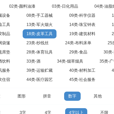
02类-颜料油漆
03类-日化用品
04类-油
机械设备
08类-手工器械
09类-科学仪器
运输工具
13类-军火烟火
14类-珠宝钟表
橡胶制品
18类-皮革工具
19类-建筑材料
绳网袋篷
23类-纱线丝
24类-布料床单
2
地毯席垫
28类-体育玩具
29类-食品
30类
啤酒饮料
33类-酒
34类-烟草烟具
35类-
通讯服务
39类-运输贮藏
40类-材料加工
餐饮住宿
44类-医疗园艺
45类-社会服务
文
图形
拼音
数字
其他
字
3字
4字
4字以上
不限