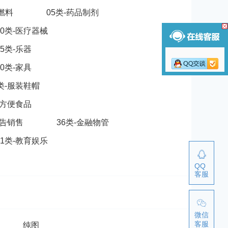
脂燃料
05类-药品制剂
10类-医疗器械
15类-乐器
20类-家具
5类-服装鞋帽
-方便食品
广告销售
36类-金融物管
41类-教育娱乐
QQ
客服
微信
客服
纯图