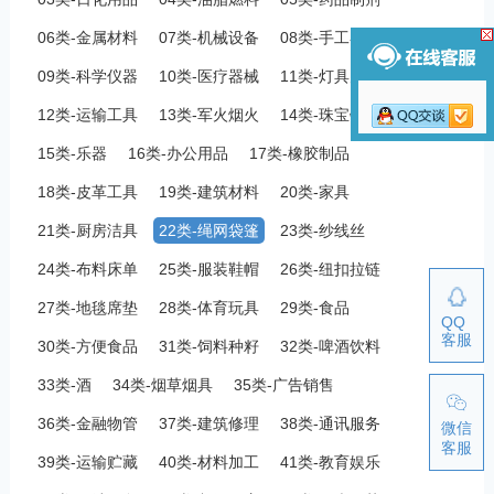
06类-金属材料
07类-机械设备
08类-手工器械
09类-科学仪器
10类-医疗器械
11类-灯具空调
12类-运输工具
13类-军火烟火
14类-珠宝钟表
15类-乐器
16类-办公用品
17类-橡胶制品
18类-皮革工具
19类-建筑材料
20类-家具
21类-厨房洁具
22类-绳网袋篷
23类-纱线丝
24类-布料床单
25类-服装鞋帽
26类-纽扣拉链
27类-地毯席垫
28类-体育玩具
29类-食品
QQ
客服
30类-方便食品
31类-饲料种籽
32类-啤酒饮料
33类-酒
34类-烟草烟具
35类-广告销售
36类-金融物管
37类-建筑修理
38类-通讯服务
微信
客服
39类-运输贮藏
40类-材料加工
41类-教育娱乐