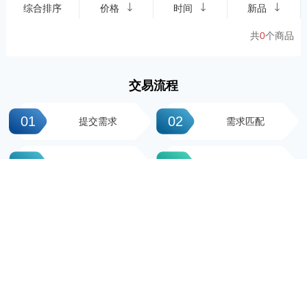
综合排序
价格
时间
新品
共
0
个商品
交易流程
01
02
提交需求
需求匹配
03
04
签署协议
平台操作
05
06
支付尾款
完成交易
科粤知识产权
地址：广州市越秀区先烈中路100号大院23-1栋616房