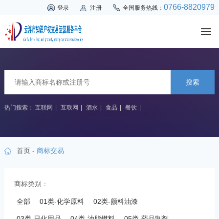
0766-8820979
登录
注册
全国服务热线：
搜索
热门搜索：
互联网
|
互联网
|
酒水
|
食品
|
餐饮
|
首页
-
商标交易
商标类别：
全部
01类-化学原料
02类-颜料油漆
03类-日化用品
04类-油脂燃料
05类-药品制剂