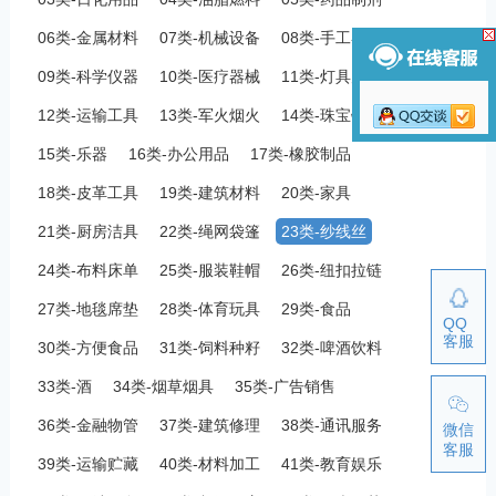
06类-金属材料
07类-机械设备
08类-手工器械
09类-科学仪器
10类-医疗器械
11类-灯具空调
12类-运输工具
13类-军火烟火
14类-珠宝钟表
15类-乐器
16类-办公用品
17类-橡胶制品
18类-皮革工具
19类-建筑材料
20类-家具
21类-厨房洁具
22类-绳网袋篷
23类-纱线丝
24类-布料床单
25类-服装鞋帽
26类-纽扣拉链
27类-地毯席垫
28类-体育玩具
29类-食品
QQ
客服
30类-方便食品
31类-饲料种籽
32类-啤酒饮料
33类-酒
34类-烟草烟具
35类-广告销售
36类-金融物管
37类-建筑修理
38类-通讯服务
微信
客服
39类-运输贮藏
40类-材料加工
41类-教育娱乐