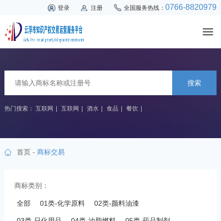
0766-8820979
登录
注册
全国服务热线：
搜索
热门搜索：
互联网
|
互联网
|
酒水
|
食品
|
餐饮
|
首页
-
商标交易
商标类别：
全部
01类-化学原料
02类-颜料油漆
03类-日化用品
04类-油脂燃料
05类-药品制剂