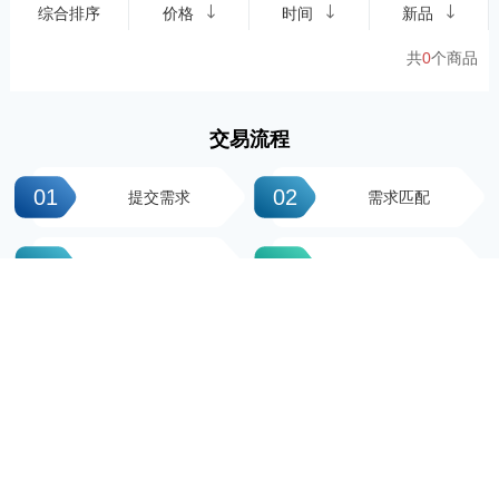
综合排序
价格
时间
新品
共
0
个商品
交易流程
01
02
提交需求
需求匹配
03
04
签署协议
平台操作
05
06
支付尾款
完成交易
科粤知识产权
地址：广州市越秀区先烈中路100号大院23-1栋616房