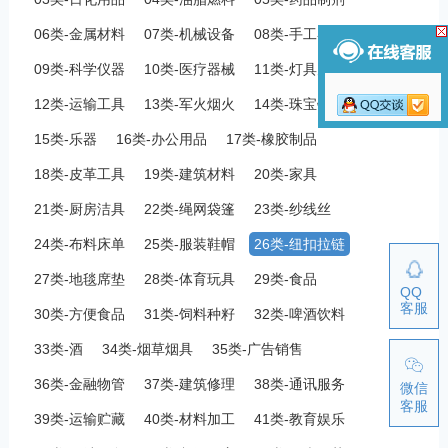
06类-金属材料
07类-机械设备
08类-手工器械
09类-科学仪器
10类-医疗器械
11类-灯具空调
12类-运输工具
13类-军火烟火
14类-珠宝钟表
15类-乐器
16类-办公用品
17类-橡胶制品
18类-皮革工具
19类-建筑材料
20类-家具
21类-厨房洁具
22类-绳网袋篷
23类-纱线丝
24类-布料床单
25类-服装鞋帽
26类-纽扣拉链
27类-地毯席垫
28类-体育玩具
29类-食品
QQ
客服
30类-方便食品
31类-饲料种籽
32类-啤酒饮料
33类-酒
34类-烟草烟具
35类-广告销售
36类-金融物管
37类-建筑修理
38类-通讯服务
微信
客服
39类-运输贮藏
40类-材料加工
41类-教育娱乐