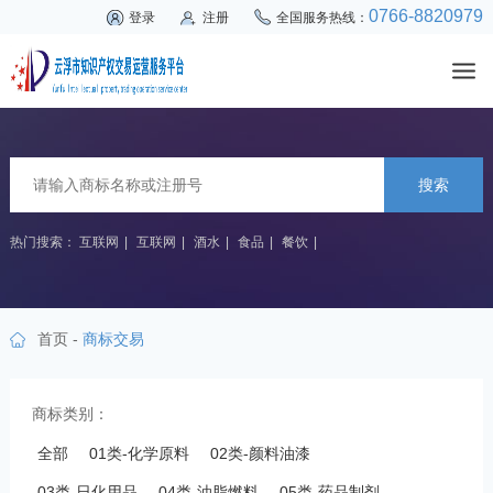
0766-8820979
登录
注册
全国服务热线：
搜索
热门搜索：
互联网
|
互联网
|
酒水
|
食品
|
餐饮
|
首页
-
商标交易
商标类别：
全部
01类-化学原料
02类-颜料油漆
03类-日化用品
04类-油脂燃料
05类-药品制剂