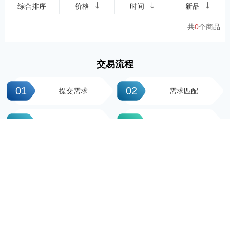
综合排序
价格
时间
新品
共
0
个商品
交易流程
01
02
提交需求
需求匹配
03
04
签署协议
平台操作
05
06
支付尾款
完成交易
科粤知识产权
地址：广州市越秀区先烈中路100号大院23-1栋616房