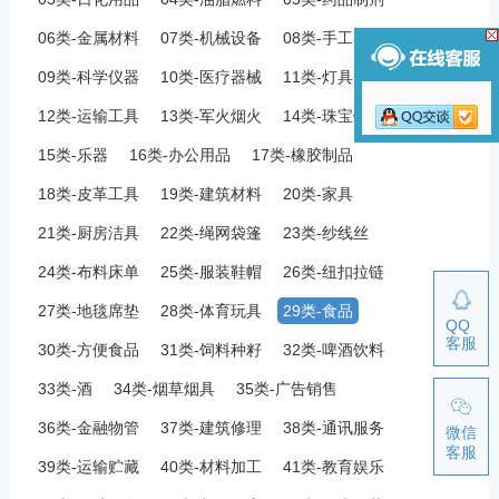
06类-金属材料
07类-机械设备
08类-手工器械
09类-科学仪器
10类-医疗器械
11类-灯具空调
12类-运输工具
13类-军火烟火
14类-珠宝钟表
15类-乐器
16类-办公用品
17类-橡胶制品
18类-皮革工具
19类-建筑材料
20类-家具
21类-厨房洁具
22类-绳网袋篷
23类-纱线丝
24类-布料床单
25类-服装鞋帽
26类-纽扣拉链
27类-地毯席垫
28类-体育玩具
29类-食品
QQ
客服
30类-方便食品
31类-饲料种籽
32类-啤酒饮料
33类-酒
34类-烟草烟具
35类-广告销售
36类-金融物管
37类-建筑修理
38类-通讯服务
微信
客服
39类-运输贮藏
40类-材料加工
41类-教育娱乐