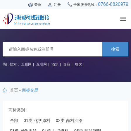
0766-8820979
登录
注册
全国服务热线：
搜索
热门搜索：
互联网
|
互联网
|
酒水
|
食品
|
餐饮
|
首页
-
商标交易
商标类别：
全部
01类-化学原料
02类-颜料油漆
03类-日化用品
04类-油脂燃料
05类-药品制剂