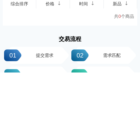
综合排序
价格
时间
新品
共
0
个商品
交易流程
01
02
提交需求
需求匹配
03
04
签署协议
平台操作
05
06
支付尾款
完成交易
科粤知识产权
地址：广州市越秀区先烈中路100号大院23-1栋616房