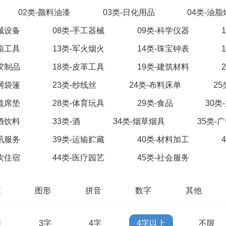
02类-颜料油漆
03类-日化用品
04类-油
机械设备
08类-手工器械
09类-科学仪器
运输工具
13类-军火烟火
14类-珠宝钟表
橡胶制品
18类-皮革工具
19类-建筑材料
绳网袋篷
23类-纱线丝
24类-布料床单
2
地毯席垫
28类-体育玩具
29类-食品
30类
啤酒饮料
33类-酒
34类-烟草烟具
35类-
通讯服务
39类-运输贮藏
40类-材料加工
餐饮住宿
44类-医疗园艺
45类-社会服务
文
图形
拼音
数字
其他
字
3字
4字
4字以上
不限