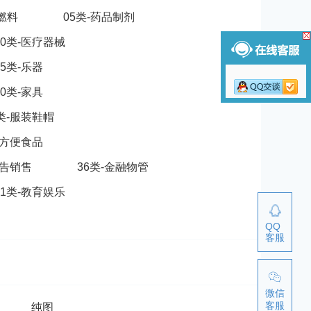
脂燃料
05类-药品制剂
10类-医疗器械
15类-乐器
20类-家具
5类-服装鞋帽
-方便食品
广告销售
36类-金融物管
41类-教育娱乐
QQ
客服
微信
客服
纯图