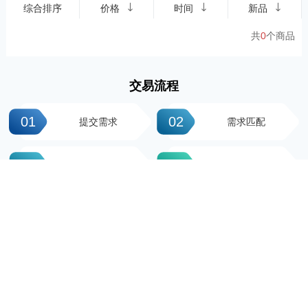
综合排序
价格
时间
新品
共
0
个商品
交易流程
01
02
提交需求
需求匹配
03
04
签署协议
平台操作
05
06
支付尾款
完成交易
科粤知识产权
地址：广州市越秀区先烈中路100号大院23-1栋616房