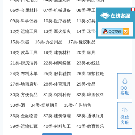
06类-金属材料
07类-机械设备
08类-手工器械
09类-科学仪器
10类-医疗器械
11类-灯具空调
12类-运输工具
13类-军火烟火
14类-珠宝钟表
15类-乐器
16类-办公用品
17类-橡胶制品
18类-皮革工具
19类-建筑材料
20类-家具
21类-厨房洁具
22类-绳网袋篷
23类-纱线丝
24类-布料床单
25类-服装鞋帽
26类-纽扣拉链
27类-地毯席垫
28类-体育玩具
29类-食品
QQ
客服
30类-方便食品
31类-饲料种籽
32类-啤酒饮料
33类-酒
34类-烟草烟具
35类-广告销售
36类-金融物管
37类-建筑修理
38类-通讯服务
微信
客服
39类-运输贮藏
40类-材料加工
41类-教育娱乐