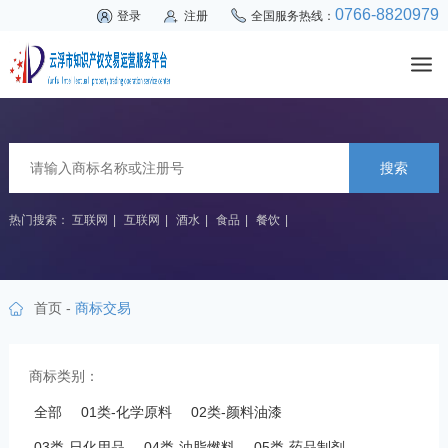
0766-8820979
登录
注册
全国服务热线：
搜索
热门搜索：
互联网
|
互联网
|
酒水
|
食品
|
餐饮
|
首页
-
商标交易
商标类别：
全部
01类-化学原料
02类-颜料油漆
03类-日化用品
04类-油脂燃料
05类-药品制剂