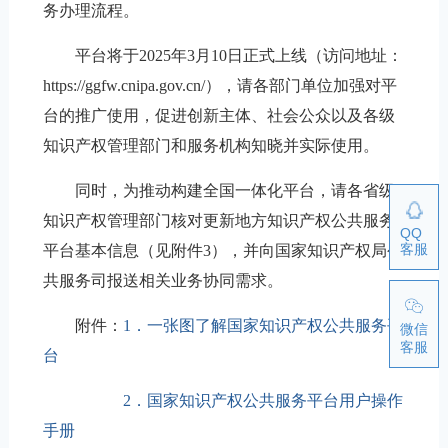
务办理流程。
平台将于2025年3月10日正式上线（访问地址：
https://ggfw.cnipa.gov.cn/），请各部门单位加强对平
台的推广使用，促进创新主体、社会公众以及各级
知识产权管理部门和服务机构知晓并实际使用。
同时，为推动构建全国一体化平台，请各省级
知识产权管理部门核对更新地方知识产权公共服务
QQ
客服
平台基本信息（见附件3），并向国家知识产权局公
共服务司报送相关业务协同需求。
附件：
1．一张图了解国家知识产权公共服务平
微信
客服
台
2．国家知识产权公共服务平台用户操作
手册