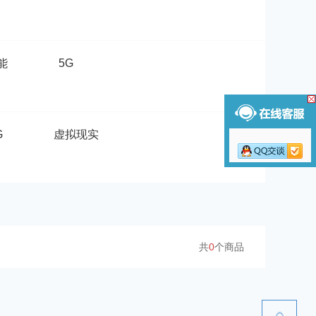
能
5G
G
虚拟现实
共
0
个商品