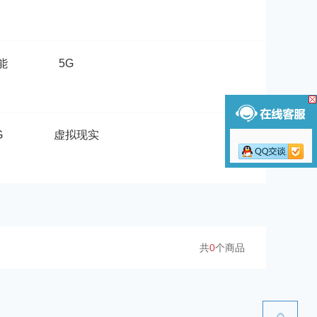
能
5G
G
虚拟现实
共
0
个商品