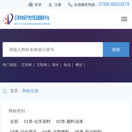
0766-8820979
登录
注册
全国服务热线：
搜索
热门搜索：
互联网
|
互联网
|
酒水
|
食品
|
餐饮
|
首页
-
商标交易
商标类别：
全部
01类-化学原料
02类-颜料油漆
03类-日化用品
04类-油脂燃料
05类-药品制剂