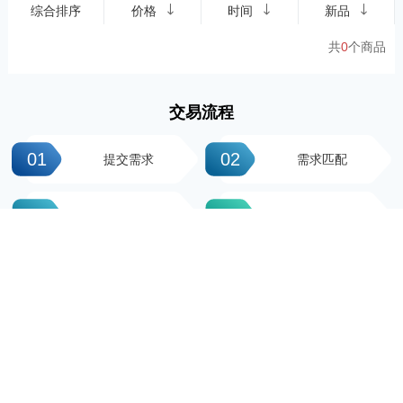
综合排序
价格
时间
新品
共
0
个商品
交易流程
01
02
提交需求
需求匹配
03
04
签署协议
平台操作
05
06
支付尾款
完成交易
科粤知识产权
地址：广州市越秀区先烈中路100号大院23-1栋616房