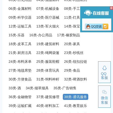
06类-金属材料
07类-机械设备
08类-手工器械
09类-科学仪器
10类-医疗器械
11类-灯具空调
12类-运输工具
13类-军火烟火
14类-珠宝钟表
15类-乐器
16类-办公用品
17类-橡胶制品
18类-皮革工具
19类-建筑材料
20类-家具
21类-厨房洁具
22类-绳网袋篷
23类-纱线丝
24类-布料床单
25类-服装鞋帽
26类-纽扣拉链
27类-地毯席垫
28类-体育玩具
29类-食品
QQ
客服
30类-方便食品
31类-饲料种籽
32类-啤酒饮料
33类-酒
34类-烟草烟具
35类-广告销售
36类-金融物管
37类-建筑修理
38类-通讯服务
微信
客服
39类-运输贮藏
40类-材料加工
41类-教育娱乐