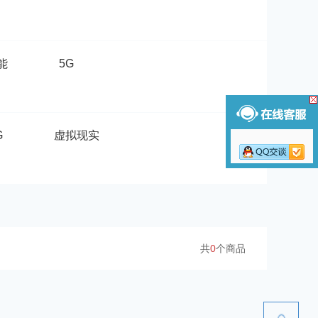
能
5G
G
虚拟现实
共
0
个商品