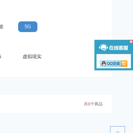
能
5G
G
虚拟现实
共
0
个商品