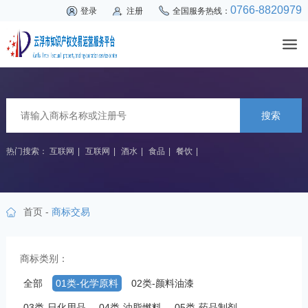
0766-8820979
登录
注册
全国服务热线：
搜索
热门搜索：
互联网
|
互联网
|
酒水
|
食品
|
餐饮
|
首页
-
商标交易
商标类别：
全部
01类-化学原料
02类-颜料油漆
03类-日化用品
04类-油脂燃料
05类-药品制剂