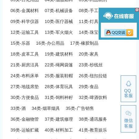
06类-金属材料
07类-机械设备
08类-手工器械
09类-科学仪器
10类-医疗器械
11类-灯具空调
12类-运输工具
13类-军火烟火
14类-珠宝钟表
15类-乐器
16类-办公用品
17类-橡胶制品
18类-皮革工具
19类-建筑材料
20类-家具
21类-厨房洁具
22类-绳网袋篷
23类-纱线丝
24类-布料床单
25类-服装鞋帽
26类-纽扣拉链
27类-地毯席垫
28类-体育玩具
29类-食品
QQ
客服
30类-方便食品
31类-饲料种籽
32类-啤酒饮料
33类-酒
34类-烟草烟具
35类-广告销售
36类-金融物管
37类-建筑修理
38类-通讯服务
微信
客服
39类-运输贮藏
40类-材料加工
41类-教育娱乐