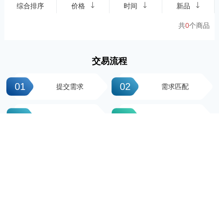
综合排序
价格
时间
新品
共
0
个商品
交易流程
01
02
提交需求
需求匹配
03
04
签署协议
平台操作
05
06
支付尾款
完成交易
科粤知识产权
地址：广州市越秀区先烈中路100号大院23-1栋616房