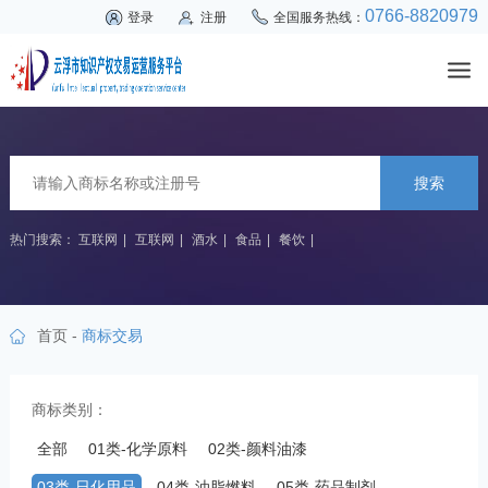
0766-8820979
登录
注册
全国服务热线：
搜索
热门搜索：
互联网
|
互联网
|
酒水
|
食品
|
餐饮
|
首页
-
商标交易
商标类别：
全部
01类-化学原料
02类-颜料油漆
03类-日化用品
04类-油脂燃料
05类-药品制剂