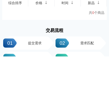
综合排序
价格
时间
新品
共
0
个商品
交易流程
01
02
提交需求
需求匹配
03
04
签署协议
平台操作
05
06
支付尾款
完成交易
科粤知识产权
地址：广州市越秀区先烈中路100号大院23-1栋616房