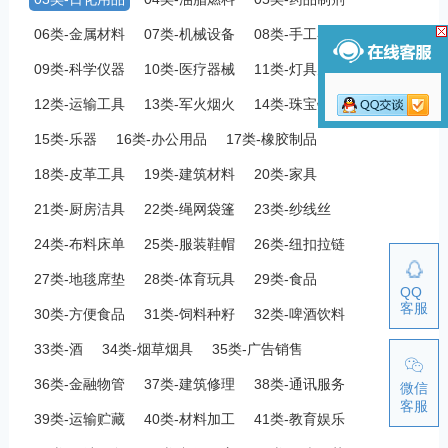
06类-金属材料
07类-机械设备
08类-手工器械
09类-科学仪器
10类-医疗器械
11类-灯具空调
12类-运输工具
13类-军火烟火
14类-珠宝钟表
15类-乐器
16类-办公用品
17类-橡胶制品
18类-皮革工具
19类-建筑材料
20类-家具
21类-厨房洁具
22类-绳网袋篷
23类-纱线丝
24类-布料床单
25类-服装鞋帽
26类-纽扣拉链
27类-地毯席垫
28类-体育玩具
29类-食品
QQ
客服
30类-方便食品
31类-饲料种籽
32类-啤酒饮料
33类-酒
34类-烟草烟具
35类-广告销售
36类-金融物管
37类-建筑修理
38类-通讯服务
微信
客服
39类-运输贮藏
40类-材料加工
41类-教育娱乐