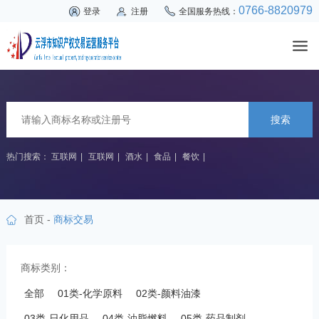
0766-8820979
登录
注册
全国服务热线：
搜索
热门搜索：
互联网
|
互联网
|
酒水
|
食品
|
餐饮
|
首页
-
商标交易
商标类别：
全部
01类-化学原料
02类-颜料油漆
03类-日化用品
04类-油脂燃料
05类-药品制剂