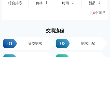
综合排序
价格
时间
新品
共
0
个商品
交易流程
01
02
提交需求
需求匹配
03
04
签署协议
平台操作
05
06
支付尾款
完成交易
科粤知识产权
地址：广州市越秀区先烈中路100号大院23-1栋616房