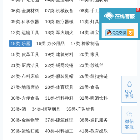
06类-金属材料
07类-机械设备
08类-手工器械
09类-科学仪器
10类-医疗器械
11类-灯具空调
12类-运输工具
13类-军火烟火
14类-珠宝钟表
15类-乐器
16类-办公用品
17类-橡胶制品
18类-皮革工具
19类-建筑材料
20类-家具
21类-厨房洁具
22类-绳网袋篷
23类-纱线丝
24类-布料床单
25类-服装鞋帽
26类-纽扣拉链
27类-地毯席垫
28类-体育玩具
29类-食品
QQ
客服
30类-方便食品
31类-饲料种籽
32类-啤酒饮料
33类-酒
34类-烟草烟具
35类-广告销售
36类-金融物管
37类-建筑修理
38类-通讯服务
微信
客服
39类-运输贮藏
40类-材料加工
41类-教育娱乐