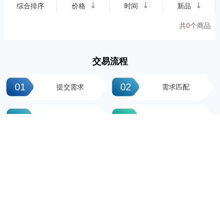
综合排序
价格
时间
新品
共
0
个商品
交易流程
01
02
提交需求
需求匹配
03
04
签署协议
平台操作
05
06
支付尾款
完成交易
科粤知识产权
地址：广州市越秀区先烈中路100号大院23-1栋616房