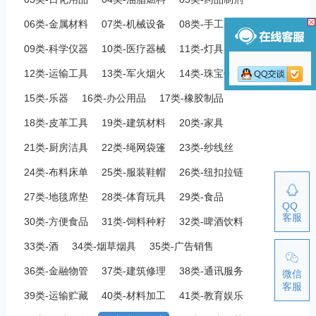
06类-金属材料
07类-机械设备
08类-手工器械
09类-科学仪器
10类-医疗器械
11类-灯具空调
12类-运输工具
13类-军火烟火
14类-珠宝钟表
15类-乐器
16类-办公用品
17类-橡胶制品
18类-皮革工具
19类-建筑材料
20类-家具
21类-厨房洁具
22类-绳网袋篷
23类-纱线丝
24类-布料床单
25类-服装鞋帽
26类-纽扣拉链
27类-地毯席垫
28类-体育玩具
29类-食品
QQ
客服
30类-方便食品
31类-饲料种籽
32类-啤酒饮料
33类-酒
34类-烟草烟具
35类-广告销售
36类-金融物管
37类-建筑修理
38类-通讯服务
微信
客服
39类-运输贮藏
40类-材料加工
41类-教育娱乐