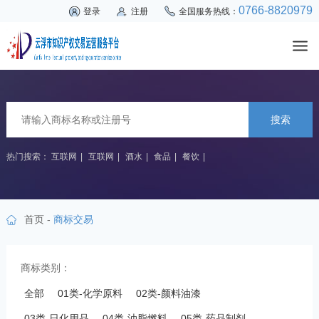
0766-8820979
登录
注册
全国服务热线：
搜索
热门搜索：
互联网
|
互联网
|
酒水
|
食品
|
餐饮
|
首页
-
商标交易
商标类别：
全部
01类-化学原料
02类-颜料油漆
03类-日化用品
04类-油脂燃料
05类-药品制剂