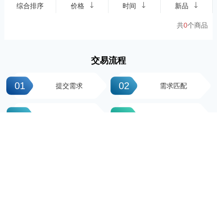
综合排序
价格
时间
新品
共
0
个商品
交易流程
01
02
提交需求
需求匹配
03
04
签署协议
平台操作
05
06
支付尾款
完成交易
科粤知识产权
地址：广州市越秀区先烈中路100号大院23-1栋616房