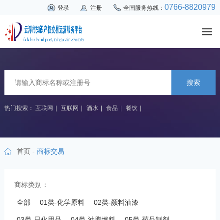
0766-8820979
登录
注册
全国服务热线：
搜索
热门搜索：
互联网
|
互联网
|
酒水
|
食品
|
餐饮
|
首页
-
商标交易
商标类别：
全部
01类-化学原料
02类-颜料油漆
03类-日化用品
04类-油脂燃料
05类-药品制剂