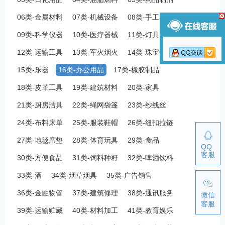
06类-金属材料
07类-机械设备
08类-手工器械
09类-科学仪器
10类-医疗器械
11类-灯具空调
12类-运输工具
13类-军火烟火
14类-珠宝钟表
15类-乐器
16类-办公用品
17类-橡胶制品
18类-皮革工具
19类-建筑材料
20类-家具
21类-厨房洁具
22类-绳网袋篷
23类-纱线丝
24类-布料床单
25类-服装鞋帽
26类-纽扣拉链
27类-地毯席垫
28类-体育玩具
29类-食品
QQ
客服
30类-方便食品
31类-饲料种籽
32类-啤酒饮料
33类-酒
34类-烟草烟具
35类-广告销售
36类-金融物管
37类-建筑修理
38类-通讯服务
微信
客服
39类-运输贮藏
40类-材料加工
41类-教育娱乐