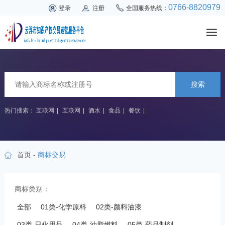
0766-8820979
登录
注册
全国服务热线：
搜索
热门搜索：
互联网
|
互联网
|
酒水
|
食品
|
餐饮
|
首页
-
商标交易
商标类别：
全部
01类-化学原料
02类-颜料油漆
03类-日化用品
04类-油脂燃料
05类-药品制剂