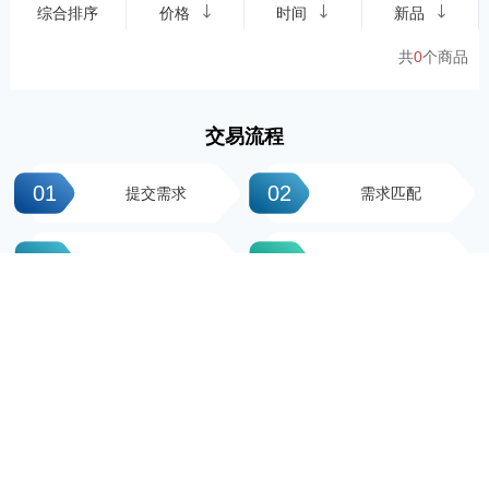
综合排序
价格
时间
新品
共
0
个商品
交易流程
01
02
提交需求
需求匹配
03
04
签署协议
平台操作
05
06
支付尾款
完成交易
科粤知识产权
地址：广州市越秀区先烈中路100号大院23-1栋616房