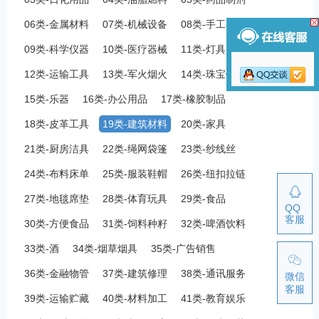
06类-金属材料
07类-机械设备
08类-手工器械
09类-科学仪器
10类-医疗器械
11类-灯具空调
12类-运输工具
13类-军火烟火
14类-珠宝钟表
15类-乐器
16类-办公用品
17类-橡胶制品
18类-皮革工具
19类-建筑材料
20类-家具
21类-厨房洁具
22类-绳网袋篷
23类-纱线丝
24类-布料床单
25类-服装鞋帽
26类-纽扣拉链
27类-地毯席垫
28类-体育玩具
29类-食品
QQ
客服
30类-方便食品
31类-饲料种籽
32类-啤酒饮料
33类-酒
34类-烟草烟具
35类-广告销售
36类-金融物管
37类-建筑修理
38类-通讯服务
微信
客服
39类-运输贮藏
40类-材料加工
41类-教育娱乐