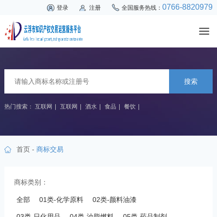
0766-8820979
登录
注册
全国服务热线：
搜索
热门搜索：
互联网
|
互联网
|
酒水
|
食品
|
餐饮
|
首页
-
商标交易
商标类别：
全部
01类-化学原料
02类-颜料油漆
03类-日化用品
04类-油脂燃料
05类-药品制剂