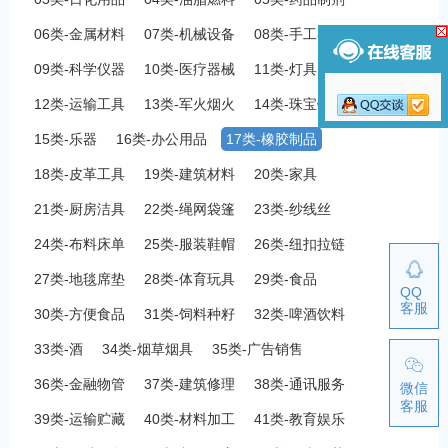
06类-金属材料
07类-机械设备
08类-手工器械
09类-科学仪器
10类-医疗器械
11类-灯具空调
12类-运输工具
13类-军火烟火
14类-珠宝钟表
15类-乐器
16类-办公用品
17类-橡胶制品
18类-皮革工具
19类-建筑材料
20类-家具
21类-厨房洁具
22类-绳网袋篷
23类-纱线丝
24类-布料床单
25类-服装鞋帽
26类-纽扣拉链
27类-地毯席垫
28类-体育玩具
29类-食品
QQ
客服
30类-方便食品
31类-饲料种籽
32类-啤酒饮料
33类-酒
34类-烟草烟具
35类-广告销售
36类-金融物管
37类-建筑修理
38类-通讯服务
微信
客服
39类-运输贮藏
40类-材料加工
41类-教育娱乐