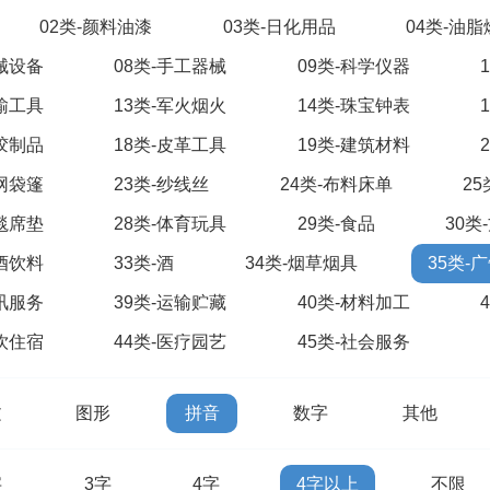
02类-颜料油漆
03类-日化用品
04类-油
机械设备
08类-手工器械
09类-科学仪器
运输工具
13类-军火烟火
14类-珠宝钟表
橡胶制品
18类-皮革工具
19类-建筑材料
绳网袋篷
23类-纱线丝
24类-布料床单
2
地毯席垫
28类-体育玩具
29类-食品
30类
啤酒饮料
33类-酒
34类-烟草烟具
35类-
通讯服务
39类-运输贮藏
40类-材料加工
餐饮住宿
44类-医疗园艺
45类-社会服务
文
图形
拼音
数字
其他
字
3字
4字
4字以上
不限