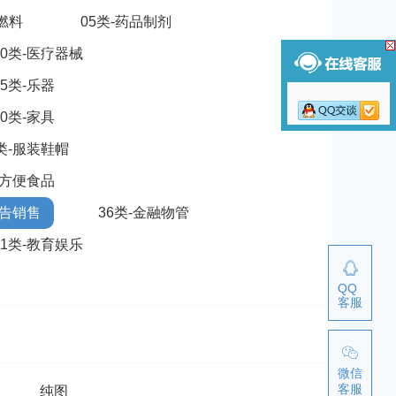
脂燃料
05类-药品制剂
10类-医疗器械
15类-乐器
20类-家具
5类-服装鞋帽
-方便食品
广告销售
36类-金融物管
41类-教育娱乐
QQ
客服
微信
客服
纯图