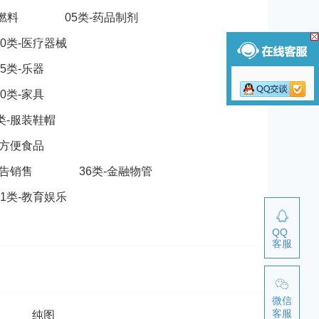
脂燃料
05类-药品制剂
10类-医疗器械
15类-乐器
20类-家具
5类-服装鞋帽
-方便食品
广告销售
36类-金融物管
41类-教育娱乐
QQ
客服
微信
客服
纯图