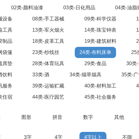
02类-颜料油漆
03类-日化用品
04类-油
机械设备
08类-手工器械
09类-科学仪器
运输工具
13类-军火烟火
14类-珠宝钟表
橡胶制品
18类-皮革工具
19类-建筑材料
绳网袋篷
23类-纱线丝
24类-布料床单
2
地毯席垫
28类-体育玩具
29类-食品
30类
啤酒饮料
33类-酒
34类-烟草烟具
35类-
通讯服务
39类-运输贮藏
40类-材料加工
餐饮住宿
44类-医疗园艺
45类-社会服务
文
图形
拼音
数字
其他
字
3字
4字
4字以上
不限