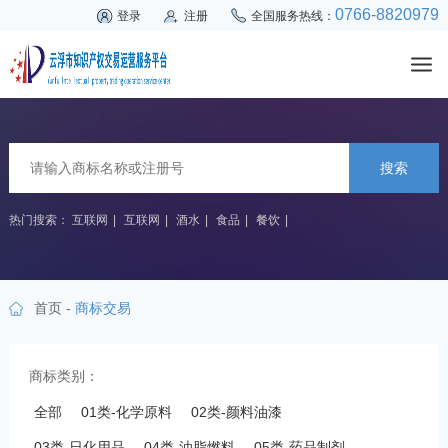
0766-8820979
登录
注册
全国服务热线：
搜索
热门搜索：
互联网
|
互联网
|
酒水
|
食品
|
餐饮
|
首页
-
商标交易
商标类别：
全部
01类-化学原料
02类-颜料油漆
03类-日化用品
04类-油脂燃料
05类-药品制剂