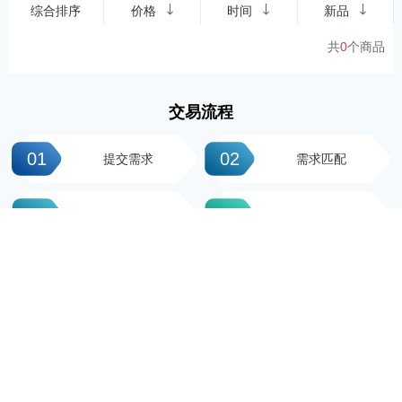
综合排序
价格
时间
新品
共
0
个商品
交易流程
01
02
提交需求
需求匹配
03
04
签署协议
平台操作
05
06
支付尾款
完成交易
科粤知识产权
地址：广州市越秀区先烈中路100号大院23-1栋616房