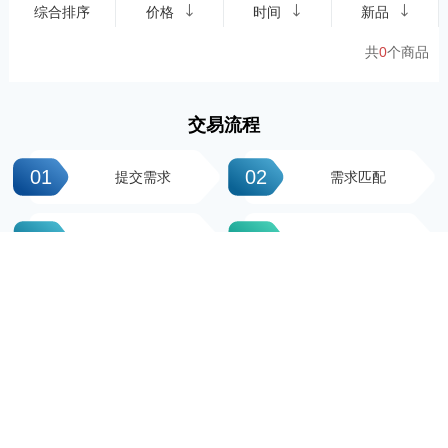
综合排序
价格
时间
新品
共
0
个商品
交易流程
01
02
提交需求
需求匹配
03
04
签署协议
平台操作
05
06
支付尾款
完成交易
科粤知识产权
地址：广州市越秀区先烈中路100号大院23-1栋616房