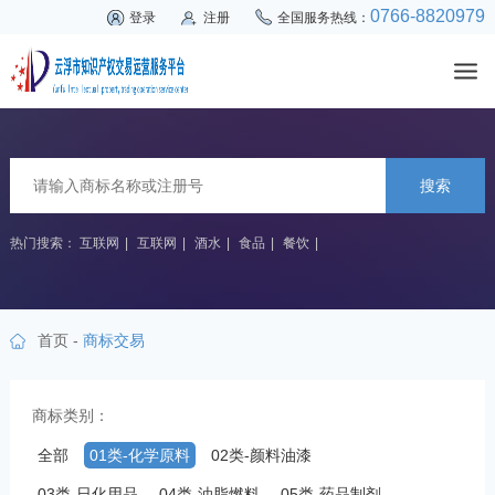
0766-8820979
登录
注册
全国服务热线：
搜索
热门搜索：
互联网
|
互联网
|
酒水
|
食品
|
餐饮
|
首页
-
商标交易
商标类别：
全部
01类-化学原料
02类-颜料油漆
03类-日化用品
04类-油脂燃料
05类-药品制剂