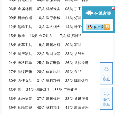
06类-金属材料
07类-机械设备
08类-手工器械
09类-科学仪器
10类-医疗器械
11类-灯具空调
12类-运输工具
13类-军火烟火
14类-珠宝钟表
15类-乐器
16类-办公用品
17类-橡胶制品
18类-皮革工具
19类-建筑材料
20类-家具
21类-厨房洁具
22类-绳网袋篷
23类-纱线丝
24类-布料床单
25类-服装鞋帽
26类-纽扣拉链
27类-地毯席垫
28类-体育玩具
29类-食品
QQ
客服
30类-方便食品
31类-饲料种籽
32类-啤酒饮料
33类-酒
34类-烟草烟具
35类-广告销售
36类-金融物管
37类-建筑修理
38类-通讯服务
微信
客服
39类-运输贮藏
40类-材料加工
41类-教育娱乐