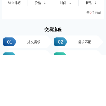
综合排序
价格
时间
新品
共
0
个商品
交易流程
01
02
提交需求
需求匹配
03
04
签署协议
平台操作
05
06
支付尾款
完成交易
科粤知识产权
地址：广州市越秀区先烈中路100号大院23-1栋616房