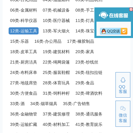
06类-金属材料
07类-机械设备
08类-手工器械
09类-科学仪器
10类-医疗器械
11类-灯具空调
12类-运输工具
13类-军火烟火
14类-珠宝钟表
15类-乐器
16类-办公用品
17类-橡胶制品
18类-皮革工具
19类-建筑材料
20类-家具
21类-厨房洁具
22类-绳网袋篷
23类-纱线丝
24类-布料床单
25类-服装鞋帽
26类-纽扣拉链
27类-地毯席垫
28类-体育玩具
29类-食品
QQ
客服
30类-方便食品
31类-饲料种籽
32类-啤酒饮料
33类-酒
34类-烟草烟具
35类-广告销售
36类-金融物管
37类-建筑修理
38类-通讯服务
微信
客服
39类-运输贮藏
40类-材料加工
41类-教育娱乐