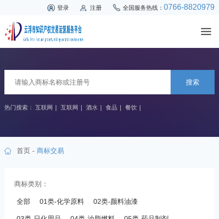
0766-8820979
登录
注册
全国服务热线：
搜索
热门搜索：
互联网
|
互联网
|
酒水
|
食品
|
餐饮
|
首页
-
商标交易
商标类别：
全部
01类-化学原料
02类-颜料油漆
03类-日化用品
04类-油脂燃料
05类-药品制剂