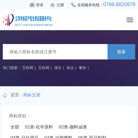
0766-8820979
登录
注册
全国服务热线：
搜索
热门搜索：
互联网
|
互联网
|
酒水
|
食品
|
餐饮
|
首页
-
商标交易
商标类别：
全部
01类-化学原料
02类-颜料油漆
03类-日化用品
04类-油脂燃料
05类-药品制剂