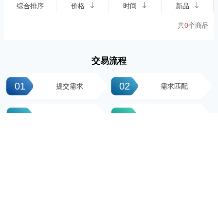
综合排序
价格
时间
新品
共
0
个商品
交易流程
01
02
提交需求
需求匹配
03
04
签署协议
平台操作
05
06
支付尾款
完成交易
科粤知识产权
地址：广州市越秀区先烈中路100号大院23-1栋616房