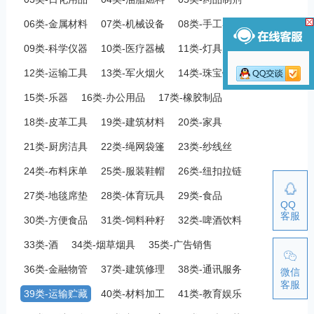
06类-金属材料
07类-机械设备
08类-手工器械
09类-科学仪器
10类-医疗器械
11类-灯具空调
12类-运输工具
13类-军火烟火
14类-珠宝钟表
15类-乐器
16类-办公用品
17类-橡胶制品
18类-皮革工具
19类-建筑材料
20类-家具
21类-厨房洁具
22类-绳网袋篷
23类-纱线丝
24类-布料床单
25类-服装鞋帽
26类-纽扣拉链
27类-地毯席垫
28类-体育玩具
29类-食品
QQ
客服
30类-方便食品
31类-饲料种籽
32类-啤酒饮料
33类-酒
34类-烟草烟具
35类-广告销售
36类-金融物管
37类-建筑修理
38类-通讯服务
微信
客服
39类-运输贮藏
40类-材料加工
41类-教育娱乐